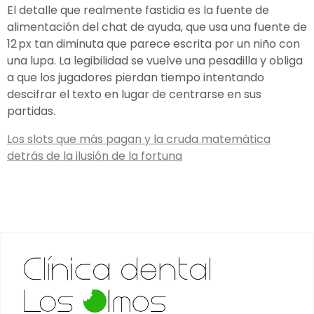
El detalle que realmente fastidia es la fuente de
alimentación del chat de ayuda, que usa una fuente de
12 px tan diminuta que parece escrita por un niño con
una lupa. La legibilidad se vuelve una pesadilla y obliga
a que los jugadores pierdan tiempo intentando
descifrar el texto en lugar de centrarse en sus
partidas.
Los slots que más pagan y la cruda matemática
detrás de la ilusión de la fortuna