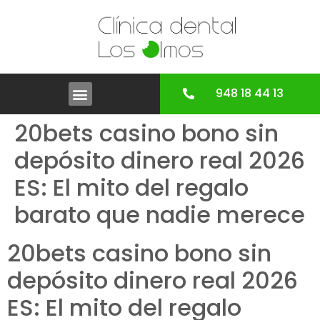
948 18 44 13
20bets casino bono sin
depósito dinero real 2026
ES: El mito del regalo
barato que nadie merece
20bets casino bono sin
depósito dinero real 2026
ES: El mito del regalo