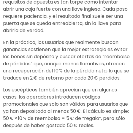
requisitos de apuesta es tan torpe como intentar
abrir una caja fuerte con una llave inglesa. Cada paso
requiere paciencia, y el resultado final suele ser una
puerta que se queda entreabierta, sin la llave para
abrirla de verdad.
En la práctica, los usuarios que realmente buscan
ganancias sostienen que la mejor estrategia es evitar
los bonos sin depósito y buscar ofertas de “reembolso
de pérdidas” que, aunque menos llamativas, ofrecen
una recuperación del 10 % de la pérdida neta, lo que se
traduce en 2 € de retorno por cada 20 € perdidos.
Los escépticos también aprecian que en algunos
casos, los operadores introducen códigos
promocionales que solo son válidos para usuarios que
ya han depositado al menos 50 €. El cálculo es simple:
50 € × 10 % de reembolso = 5 € de “regalo”, pero sólo
después de haber gastado 50 € reales.