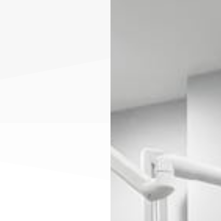
tal
Odontopediatría