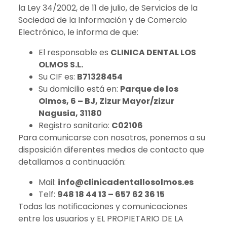
la Ley 34/2002, de 11 de julio, de Servicios de la
Sociedad de la Información y de Comercio
Electrónico, le informa de que:
El responsable es
CLINICA DENTAL LOS
OLMOS S.L.
Su CIF es:
B71328454
Su domicilio está en:
Parque de los
Olmos, 6 – BJ, Zizur Mayor/zizur
Nagusia, 31180
Registro sanitario:
C02106
Para comunicarse con nosotros, ponemos a su
disposición diferentes medios de contacto que
detallamos a continuación:
Mail:
info@clinicadentallosolmos.es
Telf:
948 18 44 13 – 657 62 36 15
Todas las notificaciones y comunicaciones
entre los usuarios y EL PROPIETARIO DE LA