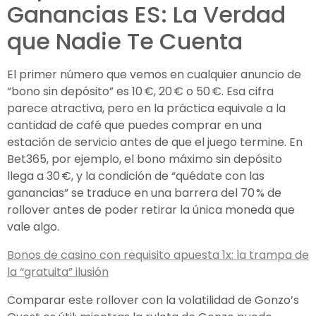
Ganancias ES: La Verdad
que Nadie Te Cuenta
El primer número que vemos en cualquier anuncio de
“bono sin depósito” es 10 €, 20 € o 50 €. Esa cifra
parece atractiva, pero en la práctica equivale a la
cantidad de café que puedes comprar en una
estación de servicio antes de que el juego termine. En
Bet365, por ejemplo, el bono máximo sin depósito
llega a 30 €, y la condición de “quédate con las
ganancias” se traduce en una barrera del 70 % de
rollover antes de poder retirar la única moneda que
vale algo.
Bonos de casino con requisito apuesta 1x: la trampa de
la “gratuita” ilusión
Comparar este rollover con la volatilidad de Gonzo’s