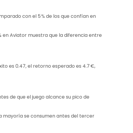
comparado con el 5 % de los que confían en
 % en Aviator muestra que la diferencia entre
xito es 0.47, el retorno esperado es 4.7 €,
ntes de que el juego alcance su pico de
 la mayoría se consumen antes del tercer