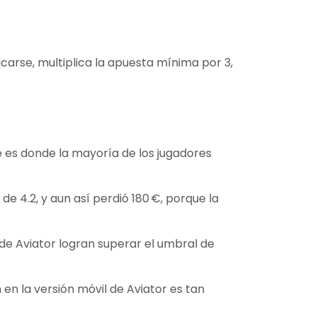
carse, multiplica la apuesta mínima por 3,
que es donde la mayoría de los jugadores
e 4.2, y aun así perdió 180 €, porque la
n de Aviator logran superar el umbral de
 en la versión móvil de Aviator es tan