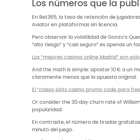
Los números que la publ
En Bet365, la tasa de retención de jugadore
Aviator en plataformas sin licencia.
Pero observar la volatilidad de Gonzo’s Ques
“alto riesgo” y “casi seguro” es apenas un fac
Los “mejores casinos online Madrid” son sol
And the math is simple: apostar 10 € a un mul
claramente menos que la apuesta original.
El “classy slots casino promo code para fr
Or consider the 30‑day churn rate of William
popularidad.
En contraste, el número de tiradas gratuita
minuto del juego.