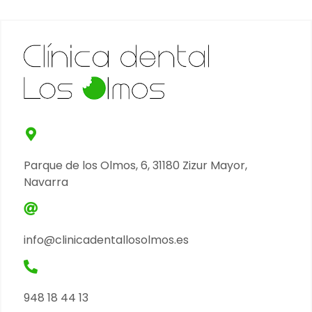
Parque de los Olmos, 6, 31180 Zizur Mayor,
Navarra
info@clinicadentallosolmos.es
948 18 44 13