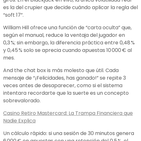
es la del crupier que decide cuándo aplicar la regla del
“soft 17”.
William Hill ofrece una función de “carta oculta” que,
según el manual, reduce la ventaja del jugador en
0,3 %; sin embargo, la diferencia práctica entre 0,48 %
y 0,45 % solo se aprecia cuando apuestas 10 000 € al
mes.
And the chat box is más molesto que útil. Cada
mensaje de “¡Felicidades, has ganado!” se repite 3
veces antes de desaparecer, como si el sistema
intentara recordarte que la suerte es un concepto
sobrevalorado.
Casino Retiro Mastercard: La Trampa Financiera que
Nadie Explica
Un cálculo rápido: si una sesión de 30 minutos genera
6 000 € en apuestas con una retención del 0,5 %, el