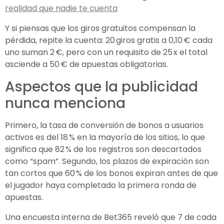
realidad que nadie te cuenta
Y si piensas que los giros gratuitos compensan la
pérdida, repite la cuenta: 20 giros gratis a 0,10 € cada
uno suman 2 €, pero con un requisito de 25 x el total
asciende a 50 € de apuestas obligatorias.
Aspectos que la publicidad
nunca menciona
Primero, la tasa de conversión de bonos a usuarios
activos es del 18 % en la mayoría de los sitios, lo que
significa que 82 % de los registros son descartados
como “spam”. Segundo, los plazos de expiración son
tan cortos que 60 % de los bonos expiran antes de que
el jugador haya completado la primera ronda de
apuestas.
Una encuesta interna de Bet365 reveló que 7 de cada