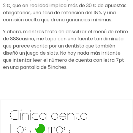
2 €, que en realidad implica más de 30 € de apuestas
obligatorias, una tasa de retención del 18 % y una
comisión oculta que drena ganancias mínimas.
Y ahora, mientras trato de descifrar el menú de retiro
de 888casino, me topo con una fuente tan diminuta
que parece escrita por un dentista que también
diseñó un juego de slots. No hay nada más irritante
que intentar leer el número de cuenta con letra 7pt
en una pantalla de 5 inches.