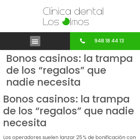
948 18 44 13
Bonos casinos: la trampa
de los “regalos” que
nadie necesita
Bonos casinos: la trampa
de los “regalos” que nadie
necesita
Los operadores suelen lanzar 25 % de bonificación con