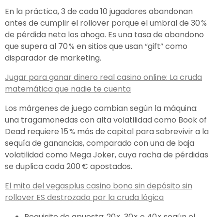
En la práctica, 3 de cada 10 jugadores abandonan
antes de cumplir el rollover porque el umbral de 30 %
de pérdida neta los ahoga. Es una tasa de abandono
que supera al 70 % en sitios que usan “gift” como
disparador de marketing.
Jugar para ganar dinero real casino online: La cruda
matemática que nadie te cuenta
Los márgenes de juego cambian según la máquina:
una tragamonedas con alta volatilidad como Book of
Dead requiere 15 % más de capital para sobrevivir a la
sequía de ganancias, comparado con una de baja
volatilidad como Mega Joker, cuya racha de pérdidas
se duplica cada 200 € apostados.
El mito del vegasplus casino bono sin depósito sin
rollover ES destrozado por la cruda lógica
Requisito de apuesta: 20×, 30× o 40× según el