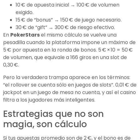
10 € de apuesta inicial → 100 € de volumen
exigido.
15 € de “bonus” → 150 € de juego necesario.
30 € de “gift” → 300 € de riesgo efectivo.
En
PokerStars
el mismo cálculo se vuelve una
pesadilla cuando la plataforma impone un máximo de
5 € por apuesta en la ronda de bonos. 5 € × 10 = 50 €
de volumen, que equivale a 166 giros en una slot de
0,30 €.
Pero la verdadera trampa aparece en los términos:
“el rollover se cuenta sólo en juegos de slots”. 0,01 € de
jackpot en un juego de mesa no cuenta, y así el casino
filtra a los jugadores más inteligentes.
Estrategias que no son
magia, son cálculo
Si tus apuestas promedio son de 2 €, y el bono es de