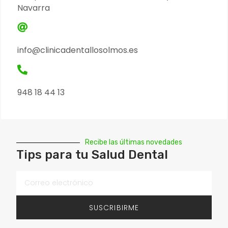
Navarra
info@clinicadentallosolmos.es
948 18 44 13
Recibe las últimas novedades
Tips para tu Salud Dental
SUSCRIBIRME