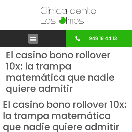
948 18 44 13
El casino bono rollover
10x: la trampa
matemática que nadie
quiere admitir
El casino bono rollover 10x:
la trampa matemática
que nadie quiere admitir