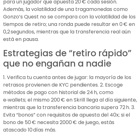
para un jugador que apuesta 20 € cada sesión.
Además, la volatilidad de una tragamonedas como
Gonzo’s Quest no se compara con la volatilidad de los
tiempos de retiro; una ronda puede resultar en 0 € en
0,2 segundos, mientras que la transferencia real aún
está en pausa.
Estrategias de “retiro rápido”
que no engañan a nadie
1. Verifica tu cuenta antes de jugar: la mayoría de los
retrasos provienen de KYC pendientes. 2. Escoge
métodos de pago con historial de 24 h, como
e‑wallets; el mismo 200 € en Skrill llega al día siguiente,
mientras que la transferencia bancaria supera 72 h. 3.
Evita “bonos” con requisitos de apuesta del 40x; si el
bono de 50 € necesita 2000 € de juego, estás
atascado 10 días más.