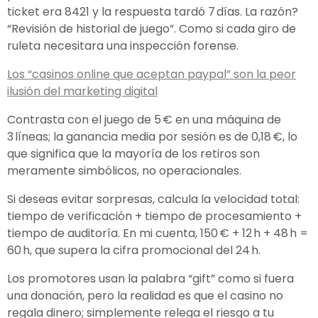
ticket era 8421 y la respuesta tardó 7 días. La razón?
“Revisión de historial de juego”. Como si cada giro de
ruleta necesitara una inspección forense.
Los “casinos online que aceptan paypal” son la peor
ilusión del marketing digital
Contrasta con el juego de 5 € en una máquina de
3 líneas; la ganancia media por sesión es de 0,18 €, lo
que significa que la mayoría de los retiros son
meramente simbólicos, no operacionales.
Si deseas evitar sorpresas, calcula la velocidad total:
tiempo de verificación + tiempo de procesamiento +
tiempo de auditoría. En mi cuenta, 150 € + 12 h + 48 h =
60 h, que supera la cifra promocional del 24 h.
Los promotores usan la palabra “gift” como si fuera
una donación, pero la realidad es que el casino no
regala dinero; simplemente relega el riesgo a tu