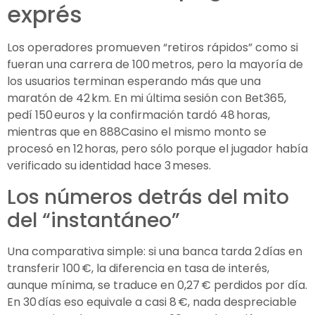
exprés
Los operadores promueven “retiros rápidos” como si
fueran una carrera de 100 metros, pero la mayoría de
los usuarios terminan esperando más que una
maratón de 42 km. En mi última sesión con Bet365,
pedí 150 euros y la confirmación tardó 48 horas,
mientras que en 888Casino el mismo monto se
procesó en 12 horas, pero sólo porque el jugador había
verificado su identidad hace 3 meses.
Los números detrás del mito
del “instantáneo”
Una comparativa simple: si una banca tarda 2 días en
transferir 100 €, la diferencia en tasa de interés,
aunque mínima, se traduce en 0,27 € perdidos por día.
En 30 días eso equivale a casi 8 €, nada despreciable