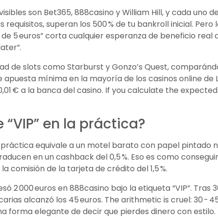
 visibles son Bet365, 888casino y William Hill, y cada uno
requisitos, superan los 500 % de tu bankroll inicial. Pero
de 5 euros” corta cualquier esperanza de beneficio real a 
ater”.
lidad de slots como Starburst y Gonzo’s Quest, comparán
 apuesta mínima en la mayoría de los casinos online de L
01 € a la banca del casino. If you calculate the expected 
 “VIP” en la práctica?
a práctica equivale a un motel barato con papel pintado n
traducen en un cashback del 0,5 %. Eso es como conseguir
a comisión de la tarjeta de crédito del 1,5 %.
só 2 000 euros en 888casino bajo la etiqueta “VIP”. Tras 
rias alcanzó los 45 euros. The arithmetic is cruel: 30 - 45
na forma elegante de decir que pierdes dinero con estilo.