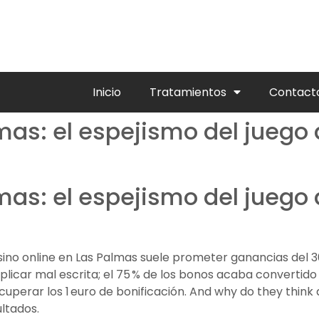
Inicio
Tratamientos
Contact
mas: el espejismo del juego 
mas: el espejismo del juego 
ino online en Las Palmas suele prometer ganancias del 300
licar mal escrita; el 75 % de los bonos acaba convertido 
uperar los 1 euro de bonificación. And why do they think 
ltados.