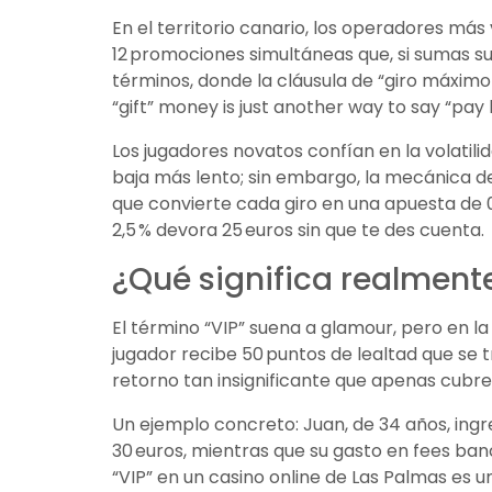
En el territorio canario, los operadores más
12 promociones simultáneas que, si sumas sus 
términos, donde la cláusula de “giro máximo 
“gift” money is just another way to say “pay l
Los jugadores novatos confían en la volati
baja más lento; sin embargo, la mecánica de
que convierte cada giro en una apuesta de 0,
2,5 % devora 25 euros sin que te des cuenta.
¿Qué significa realmente
El término “VIP” suena a glamour, pero en l
jugador recibe 50 puntos de lealtad que se 
retorno tan insignificante que apenas cubre l
Un ejemplo concreto: Juan, de 34 años, ingre
30 euros, mientras que su gasto en fees banca
“VIP” en un casino online de Las Palmas es u