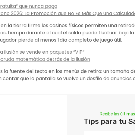
“gratuita” que nunca paga
Bono 2026: La Promoción que No Es Más Que una Calculad
 la tierra firme los casinos físicos permiten una retira
as, tiempo durante el cual el saldo puede fluctuar bajo la
 jugador pierde al menos 1 día completo de juego útil.
 la ilusión se vende en paquetes “VIP”
a cruda matemática detrás de la ilusión
 es la fuente del texto en los menús de retiro: un tamaño d
in contar que la pantalla se vuelve un desfile de anuncios
Recibe las última
Tips para tu S