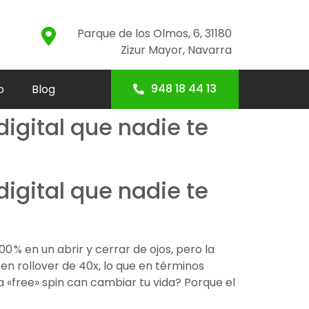
Parque de los Olmos, 6, 31180
Zizur Mayor, Navarra
948 18 44 13
o
Blog
digital que nadie te
digital que nadie te
 % en un abrir y cerrar de ojos, pero la
en rollover de 40x, lo que en términos
a «free» spin can cambiar tu vida? Porque el