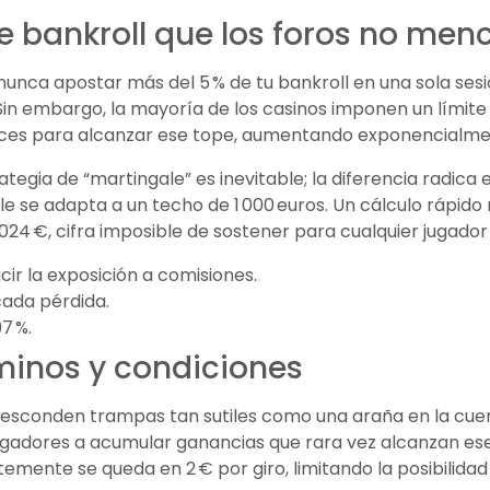
e bankroll que los foros no men
nca apostar más del 5 % de tu bankroll en una sola sesión.
 Sin embargo, la mayoría de los casinos imponen un límite 
eces para alcanzar ese tope, aumentando exponencialment
tegia de “martingale” es inevitable; la diferencia radica 
le se adapta a un techo de 1 000 euros. Un cálculo rápido
24 €, cifra imposible de sostener para cualquier jugado
ir la exposición a comisiones.
 cada pérdida.
7 %.
rminos y condiciones
 esconden trampas tan sutiles como una araña en la cuer
 jugadores a acumular ganancias que rara vez alcanzan ese
ente se queda en 2 € por giro, limitando la posibilidad d