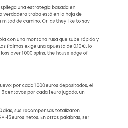
 despliega una estrategia basada en
 la verdadera traba está en la hoja de
mitad de camino. Or, as they like to say,
dola con una montaña rusa que sube rápido y
as Palmas exige una apuesta de 0,10 €, lo
loss over 1 000 spins, the house edge of
uevo; por cada 1 000 euros depositados, el
 5 centavos por cada 1 euro jugado, un
30 días, sus recompensas totalizaron
 = ‑15 euros netos. En otras palabras, ser