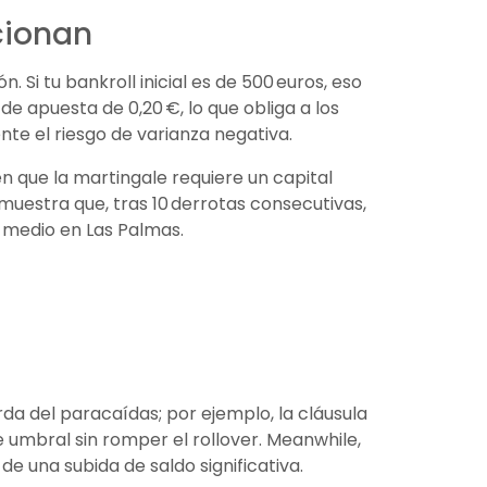
cionan
 Si tu bankroll inicial es de 500 euros, eso
de apuesta de 0,20 €, lo que obliga a los
e el riesgo de varianza negativa.
en que la martingale requiere un capital
 muestra que, tras 10 derrotas consecutivas,
r medio en Las Palmas.
da del paracaídas; por ejemplo, la cláusula
 umbral sin romper el rollover. Meanwhile,
e una subida de saldo significativa.