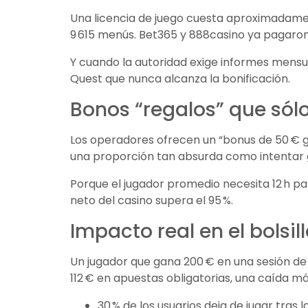
Una licencia de juego cuesta aproximadamen
9 615 menús. Bet365 y 888casino ya pagaron 
Y cuando la autoridad exige informes mensua
Quest que nunca alcanza la bonificación.
Bonos “regalos” que sólo
Los operadores ofrecen un “bonus de 50 € gra
una proporción tan absurda como intentar 
Porque el jugador promedio necesita 12 h par
neto del casino supera el 95 %.
Impacto real en el bolsil
Un jugador que gana 200 € en una sesión de 5
112 € en apuestas obligatorias, una caída má
30 % de los usuarios deja de jugar tras 