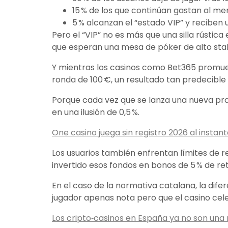
15 % de los que continúan gastan al m
5 % alcanzan el “estado VIP” y reciben u
Pero el “VIP” no es más que una silla rústi
que esperan una mesa de póker de alto sta
Y mientras los casinos como Bet365 promueve
ronda de 100 €, un resultado tan predecible
Porque cada vez que se lanza una nueva promo
en una ilusión de 0,5 %.
One casino juega sin registro 2026 al instan
Los usuarios también enfrentan límites de re
invertido esos fondos en bonos de 5 % de re
En el caso de la normativa catalana, la dif
jugador apenas nota pero que el casino cel
Los cripto‑casinos en España ya no son una n