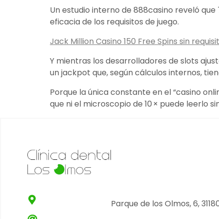
Un estudio interno de 888casino reveló que 
eficacia de los requisitos de juego.
Jack Million Casino 150 Free Spins sin requis
Y mientras los desarrolladores de slots ajust
un jackpot que, según cálculos internos, tien
Porque la única constante en el “casino onli
que ni el microscopio de 10 × puede leerlo sin 
Parque de los Olmos, 6, 3118