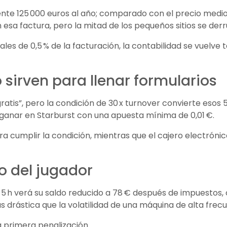
te 125 000 euros al año; comparado con el precio medio d
esa factura, pero la mitad de los pequeños sitios se der
les de 0,5 % de la facturación, la contabilidad se vuelve
 sirven para llenar formularios
tis”, pero la condición de 30 x turnover convierte esos 5
ganar en Starburst con una apuesta mínima de 0,01 €.
a cumplir la condición, mientras que el cajero electrónico
lo del jugador
 h verá su saldo reducido a 78 € después de impuestos, co
s drástica que la volatilidad de una máquina de alta frecu
la primera penalización