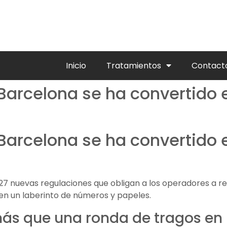
Inicio
Tratamientos
Contact
 Barcelona se ha convertido e
 Barcelona se ha convertido e
27 nuevas regulaciones que obligan a los operadores a re
 en un laberinto de números y papeles.
ás que una ronda de tragos en 