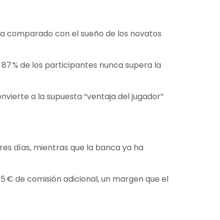
nada comparado con el sueño de los novatos
87 % de los participantes nunca supera la
nvierte a la supuesta “ventaja del jugador”
tres días, mientras que la banca ya ha
25 € de comisión adicional, un margen que el