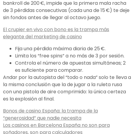
bankroll de 200 €, impide que la primera mala racha
de 3 pérdidas consecutivas (cada una de 15 €) te deje
sin fondos antes de llegar al octavo juego.
El crupier en vivo con bono es la trampa más
elegante del marketing de casino
Fija una pérdida máxima diaria de 25 €.
Limita los “free spins” a no más de 3 por sesión.
Controla el número de apuestas simultáneas; 2
es suficiente para comparar.
Andar por la autopista del “todo o nada” solo te lleva a
la misma conclusión que la de jugar a la ruleta rusa
con una pistola de aire comprimido: la única certeza
es la explosión al final.
Bonos de casino España: la trampa de la
“generosidad” que nadie necesita
Los casinos en Barcelona España no son para
soñadores, son para calculadores