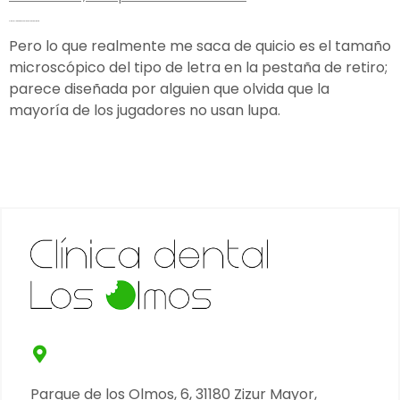
El detalle que descompone la experiencia
Pero lo que realmente me saca de quicio es el tamaño
microscópico del tipo de letra en la pestaña de retiro;
parece diseñada por alguien que olvida que la
mayoría de los jugadores no usan lupa.
Parque de los Olmos, 6, 31180 Zizur Mayor,