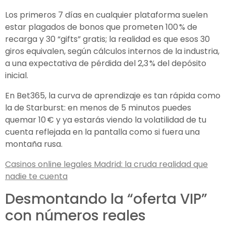
Los primeros 7 días en cualquier plataforma suelen
estar plagados de bonos que prometen 100 % de
recarga y 30 “gifts” gratis; la realidad es que esos 30
giros equivalen, según cálculos internos de la industria,
a una expectativa de pérdida del 2,3 % del depósito
inicial.
En Bet365, la curva de aprendizaje es tan rápida como
la de Starburst: en menos de 5 minutos puedes
quemar 10 € y ya estarás viendo la volatilidad de tu
cuenta reflejada en la pantalla como si fuera una
montaña rusa.
Casinos online legales Madrid: la cruda realidad que
nadie te cuenta
Desmontando la “oferta VIP”
con números reales