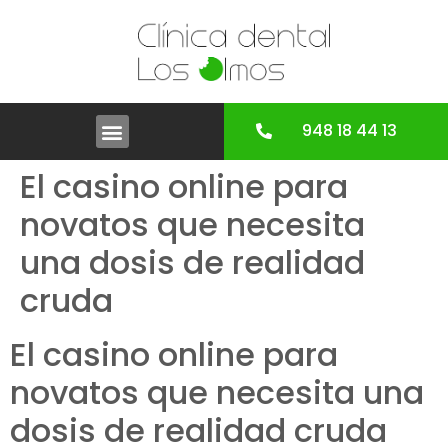
948 18 44 13
El casino online para
novatos que necesita
una dosis de realidad
cruda
El casino online para
novatos que necesita una
dosis de realidad cruda