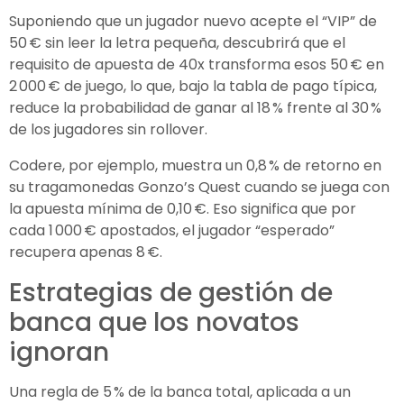
Suponiendo que un jugador nuevo acepte el “VIP” de
50 € sin leer la letra pequeña, descubrirá que el
requisito de apuesta de 40x transforma esos 50 € en
2 000 € de juego, lo que, bajo la tabla de pago típica,
reduce la probabilidad de ganar al 18 % frente al 30 %
de los jugadores sin rollover.
Codere, por ejemplo, muestra un 0,8 % de retorno en
su tragamonedas Gonzo’s Quest cuando se juega con
la apuesta mínima de 0,10 €. Eso significa que por
cada 1 000 € apostados, el jugador “esperado”
recupera apenas 8 €.
Estrategias de gestión de
banca que los novatos
ignoran
Una regla de 5 % de la banca total, aplicada a un