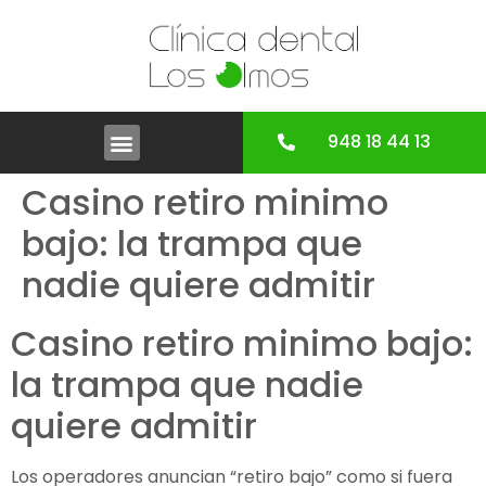
948 18 44 13
Casino retiro minimo
bajo: la trampa que
nadie quiere admitir
Casino retiro minimo bajo:
la trampa que nadie
quiere admitir
Los operadores anuncian “retiro bajo” como si fuera