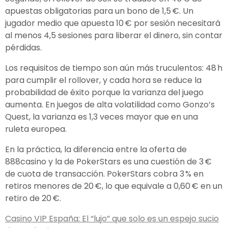
apuestas obligatorias para un bono de 1,5 €. Un
jugador medio que apuesta 10 € por sesión necesitará
al menos 4,5 sesiones para liberar el dinero, sin contar
pérdidas.
Los requisitos de tiempo son aún más truculentos: 48 h
para cumplir el rollover, y cada hora se reduce la
probabilidad de éxito porque la varianza del juego
aumenta. En juegos de alta volatilidad como Gonzo’s
Quest, la varianza es 1,3 veces mayor que en una
ruleta europea.
En la práctica, la diferencia entre la oferta de
888casino y la de PokerStars es una cuestión de 3 €
de cuota de transacción. PokerStars cobra 3 % en
retiros menores de 20 €, lo que equivale a 0,60 € en un
retiro de 20 €.
Casino VIP España: El “lujo” que solo es un espejo sucio