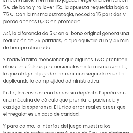
En contraste, si el mismo jugador elige una oferta con
5 € de bono y rollover 15x, la apuesta requerida baja a
75 €. Con la misma estrategia, necesita 15 partidas y
pierde apenas 0,3 € en promedio.
Así, la diferencia de 5 € en el bono original genera una
reducción de 35 partidas, lo que equivale a 1 h y 45 min
de tiempo ahorrado.
Y todavía falta mencionar que algunos T&C prohíben
el uso de códigos promocionales en la misma cuenta,
lo que obliga al jugador a crear una segunda cuenta,
duplicando la complejidad administrativa.
En fin, los casinos con bonos sin depósito España son
una máquina de cálculo que premia la paciencia y
castiga la esperanza. El único error real es creer que
el “regalo” es un acto de caridad.
Y para colmo, la interfaz del juego muestra los