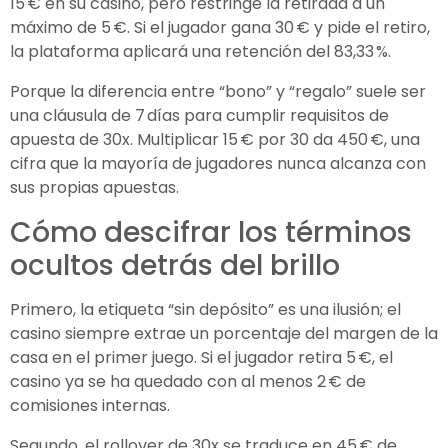
15 € en su casino, pero restringe la retirada a un
máximo de 5 €. Si el jugador gana 30 € y pide el retiro,
la plataforma aplicará una retención del 83,33 %.
Porque la diferencia entre “bono” y “regalo” suele ser
una cláusula de 7 días para cumplir requisitos de
apuesta de 30x. Multiplicar 15 € por 30 da 450 €, una
cifra que la mayoría de jugadores nunca alcanza con
sus propias apuestas.
Cómo descifrar los términos
ocultos detrás del brillo
Primero, la etiqueta “sin depósito” es una ilusión; el
casino siempre extrae un porcentaje del margen de la
casa en el primer juego. Si el jugador retira 5 €, el
casino ya se ha quedado con al menos 2 € de
comisiones internas.
Segundo, el rollover de 30x se traduce en 45 € de