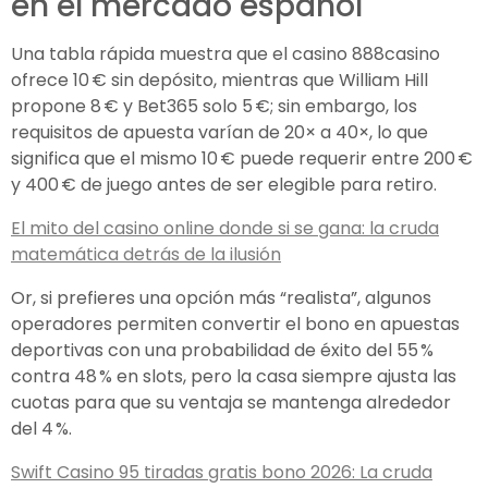
en el mercado español
Una tabla rápida muestra que el casino 888casino
ofrece 10 € sin depósito, mientras que William Hill
propone 8 € y Bet365 solo 5 €; sin embargo, los
requisitos de apuesta varían de 20× a 40×, lo que
significa que el mismo 10 € puede requerir entre 200 €
y 400 € de juego antes de ser elegible para retiro.
El mito del casino online donde si se gana: la cruda
matemática detrás de la ilusión
Or, si prefieres una opción más “realista”, algunos
operadores permiten convertir el bono en apuestas
deportivas con una probabilidad de éxito del 55 %
contra 48 % en slots, pero la casa siempre ajusta las
cuotas para que su ventaja se mantenga alrededor
del 4 %.
Swift Casino 95 tiradas gratis bono 2026: La cruda