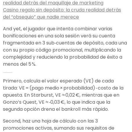
realidad detrás del maquillaje de marketing
Casino regalo sin depósito: la cruda realidad detrás
del “obsequio” que nadie merece
And yet, el jugador que intenta combinar varias
bonificaciones en una sola sesión verá su cuenta
fragmentada en 3 sub‑cuentas de depósito, cada una
con su propio código promocional, multiplicando la
complejidad y reduciendo la probabilidad de éxito a
menos del 5 %.
Estrategias frías para no perder tiempo
Primero, calcula el valor esperado (VE) de cada
tirada: VE = (pago medio × probabilidad) ‑ costo de la
apuesta. En Starburst, VE ≈ 0,02 €, mientras que en
Gonzo’s Quest, VE ≈ ‑0,03 €, lo que indica que la
segunda opción drena el bankroll más rápido.
Second, haz una hoja de cálculo con las 3
promociones activas, sumando sus requisitos de