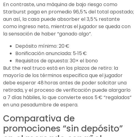
En contraste, una máquina de bajo riesgo como
Starburst paga en promedio 96,5 % del total apostado;
aun así, la casa puede absorber el 3,5 % restante
como ingreso neto, mientras el jugador se queda con
la sensación de haber “ganado algo”.
Depósito mínimo: 20 €
Bonificación anunciada: 5‑15 €
Requisitos de apuesta: 30× el bono
But the real truco está en los plazos de retiro: la
mayoría de los términos especifica que el jugador
debe esperar 48 horas antes de poder solicitar una
retirada, y el proceso de verificación puede alargarlo
a 7 días hábiles, lo que convierte esos 5 € “regalados”
en una pesadumbre de espera.
Comparativa de
promociones “sin depósito”