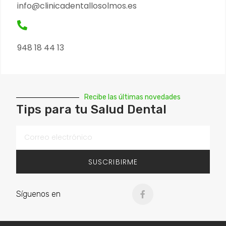
info@clinicadentallosolmos.es
948 18 44 13
Recibe las últimas novedades
Tips para tu Salud Dental
SUSCRIBIRME
Síguenos en