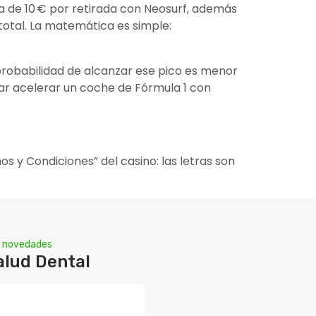
fija de 10 € por retirada con Neosurf, además
 total. La matemática es simple:
 probabilidad de alcanzar ese pico es menor
ntar acelerar un coche de Fórmula 1 con
os y Condiciones” del casino: las letras son
s novedades
alud Dental