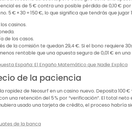
ncial es de 5 € contra una posible pérdida de 0,10 € por 
no. 5 € × 30 = 150 €, lo que significa que tendrás que juga
los casinos.
moneda.
a de los casos.
pués de la comisión te quedan 29,4 €. Si el bono requiere 
 menos rentable que una apuesta segura de 0,01 € en una
Apuesta España: El Engaño Matemático que Nadie Explica
ecio de la paciencia
la rapidez de Neosurf en un casino nuevo. Deposita 100 € 
con una retención del 5 % por “verificación”. El total net
hubiera usado una tarjeta de crédito, el proceso habría s
cuates de la banca