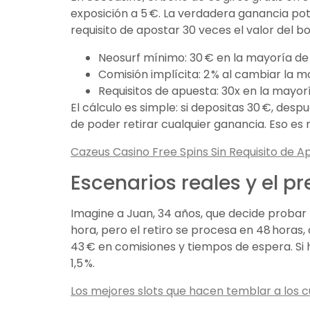
exposición a 5 €. La verdadera ganancia pote
requisito de apostar 30 veces el valor del bo
Neosurf mínimo: 30 € en la mayoría de 
Comisión implícita: 2 % al cambiar la 
Requisitos de apuesta: 30x en la mayorí
El cálculo es simple: si depositas 30 €, des
de poder retirar cualquier ganancia. Eso es
Cazeus Casino Free Spins Sin Requisito de 
Escenarios reales y el pr
Imagine a Juan, 34 años, que decide probar 
hora, pero el retiro se procesa en 48 horas, 
43 € en comisiones y tiempos de espera. Si 
1,5 %.
Los mejores slots que hacen temblar a los 