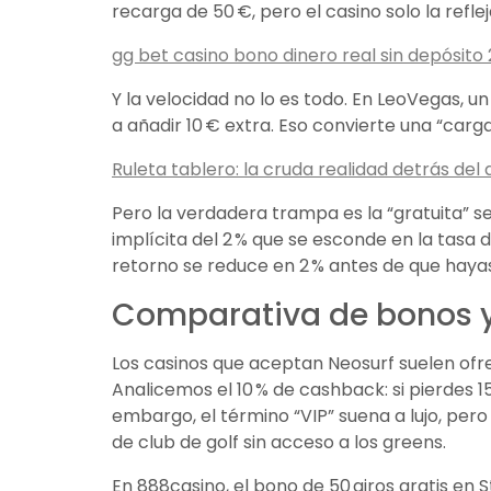
recarga de 50 €, pero el casino solo la reflej
gg bet casino bono dinero real sin depósito
Y la velocidad no lo es todo. En LeoVegas, u
a añadir 10 € extra. Eso convierte una “carga
Ruleta tablero: la cruda realidad detrás del
Pero la verdadera trampa es la “gratuita” 
implícita del 2 % que se esconde en la tasa
retorno se reduce en 2 % antes de que hayas
Comparativa de bonos y
Los casinos que aceptan Neosurf suelen ofre
Analicemos el 10 % de cashback: si pierdes 15
embargo, el término “VIP” suena a lujo, pe
de club de golf sin acceso a los greens.
En 888casino, el bono de 50 giros gratis en 