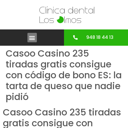
948 18 44 13
Casoo Casino 235
tiradas gratis consigue
con código de bono ES: la
tarta de queso que nadie
pidió
Casoo Casino 235 tiradas
gratis consigue con