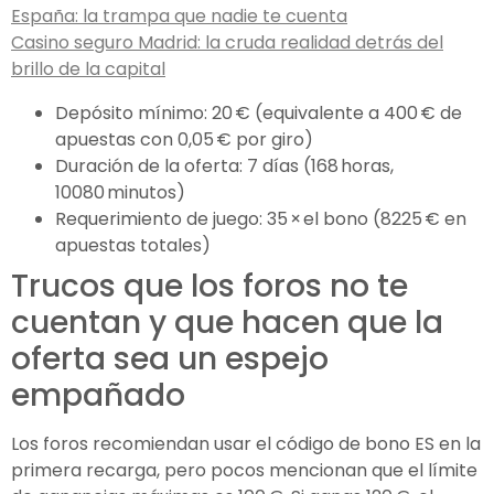
España: la trampa que nadie te cuenta
Casino seguro Madrid: la cruda realidad detrás del
brillo de la capital
Depósito mínimo: 20 € (equivalente a 400 € de
apuestas con 0,05 € por giro)
Duración de la oferta: 7 días (168 horas,
10080 minutos)
Requerimiento de juego: 35 × el bono (8225 € en
apuestas totales)
Trucos que los foros no te
cuentan y que hacen que la
oferta sea un espejo
empañado
Los foros recomiendan usar el código de bono ES en la
primera recarga, pero pocos mencionan que el límite