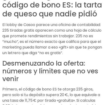
código de bono ES: la tarta
de queso que nadie pidió
El lobby de Casoo parece una oficina de contabilidad:
235 tiradas gratis aparecen como una hoja de cálculo
que promete rendimientos sin trabajar. 235 no es
“mucho”, es el número exacto que califica para que el
marketing pueda llamar a eso «gift» sin que te pongan
un letrero que diga “no es gratis”.
Desmenuzando la oferta:
números y límites que no ves
venir
Primero, el código de bono ES te otorga 235 giros,
pero solo si tu depósito supera 20 €, lo que equivale a
una tasa de 11,75 € por tirada «gratuita». Si calculas