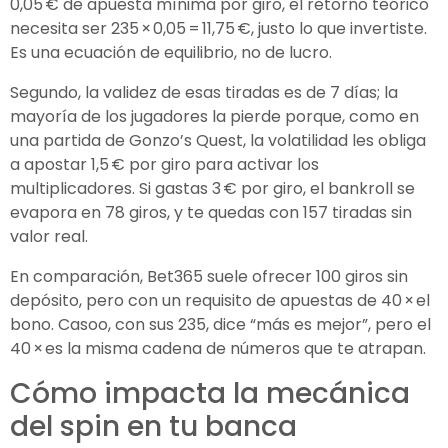
0,05 € de apuesta mínima por giro, el retorno teórico
necesita ser 235 × 0,05 = 11,75 €, justo lo que invertiste.
Es una ecuación de equilibrio, no de lucro.
Segundo, la validez de esas tiradas es de 7 días; la
mayoría de los jugadores la pierde porque, como en
una partida de Gonzo’s Quest, la volatilidad les obliga
a apostar 1,5 € por giro para activar los
multiplicadores. Si gastas 3 € por giro, el bankroll se
evapora en 78 giros, y te quedas con 157 tiradas sin
valor real.
En comparación, Bet365 suele ofrecer 100 giros sin
depósito, pero con un requisito de apuestas de 40 × el
bono. Casoo, con sus 235, dice “más es mejor”, pero el
40 × es la misma cadena de números que te atrapan.
Cómo impacta la mecánica
del spin en tu banca