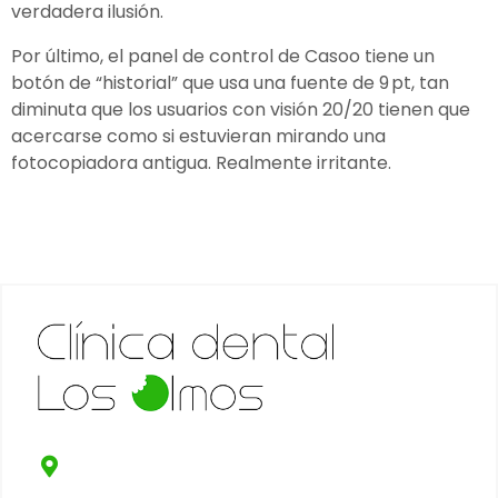
verdadera ilusión.
Por último, el panel de control de Casoo tiene un
botón de “historial” que usa una fuente de 9 pt, tan
diminuta que los usuarios con visión 20/20 tienen que
acercarse como si estuvieran mirando una
fotocopiadora antigua. Realmente irritante.