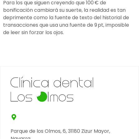
Para los que siguen creyendo que 100 € de
bonificación cambiará su suerte, la realidad es tan
deprimente como la fuente de texto del historial de
transacciones que usa una fuente de 9 pt, imposible
de leer sin forzar los ojos.
Parque de los Olmos, 6, 31180 Zizur Mayor,
Navarra