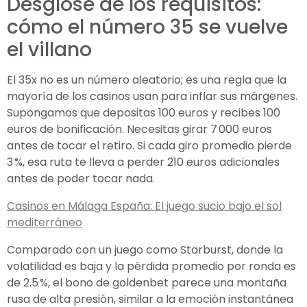
Desglose de los requisitos:
cómo el número 35 se vuelve
el villano
El 35x no es un número aleatorio; es una regla que la
mayoría de los casinos usan para inflar sus márgenes.
Supongamos que depositas 100 euros y recibes 100
euros de bonificación. Necesitas girar 7 000 euros
antes de tocar el retiro. Si cada giro promedio pierde
3 %, esa ruta te lleva a perder 210 euros adicionales
antes de poder tocar nada.
Casinos en Málaga España: El juego sucio bajo el sol
mediterráneo
Comparado con un juego como Starburst, donde la
volatilidad es baja y la pérdida promedio por ronda es
de 2.5 %, el bono de goldenbet parece una montaña
rusa de alta presión, similar a la emoción instantánea