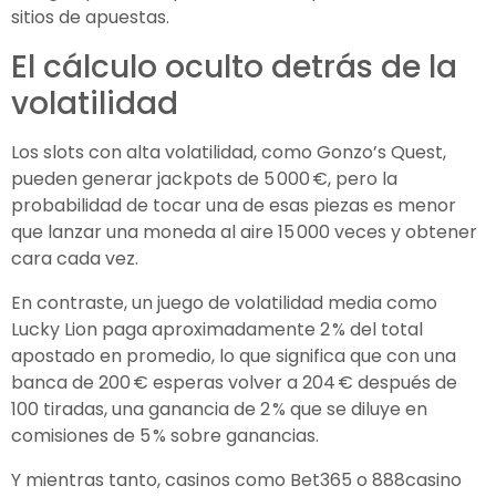
sitios de apuestas.
El cálculo oculto detrás de la
volatilidad
Los slots con alta volatilidad, como Gonzo’s Quest,
pueden generar jackpots de 5 000 €, pero la
probabilidad de tocar una de esas piezas es menor
que lanzar una moneda al aire 15 000 veces y obtener
cara cada vez.
En contraste, un juego de volatilidad media como
Lucky Lion paga aproximadamente 2 % del total
apostado en promedio, lo que significa que con una
banca de 200 € esperas volver a 204 € después de
100 tiradas, una ganancia de 2 % que se diluye en
comisiones de 5 % sobre ganancias.
Y mientras tanto, casinos como Bet365 o 888casino