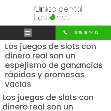
948 18 44 13
Los juegos de slots con
dinero real son un
espejismo de ganancias
rápidas y promesas
vacías
Los juegos de slots con
dinero real son un