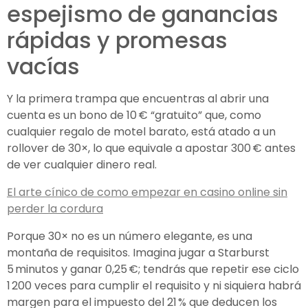
espejismo de ganancias
rápidas y promesas
vacías
Y la primera trampa que encuentras al abrir una
cuenta es un bono de 10 € “gratuito” que, como
cualquier regalo de motel barato, está atado a un
rollover de 30×, lo que equivale a apostar 300 € antes
de ver cualquier dinero real.
El arte cínico de como empezar en casino online sin
perder la cordura
Porque 30× no es un número elegante, es una
montaña de requisitos. Imagina jugar a Starburst
5 minutos y ganar 0,25 €; tendrás que repetir ese ciclo
1 200 veces para cumplir el requisito y ni siquiera habrá
margen para el impuesto del 21 % que deducen los