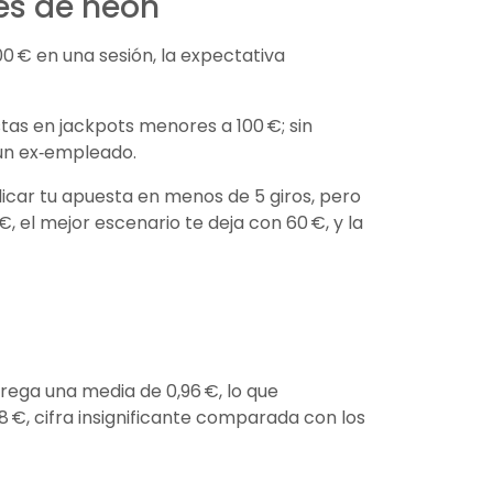
es de neón
00 € en una sesión, la expectativa
tas en jackpots menores a 100 €; sin
 un ex‑empleado.
icar tu apuesta en menos de 5 giros, pero
€, el mejor escenario te deja con 60 €, y la
rega una media de 0,96 €, lo que
8 €, cifra insignificante comparada con los