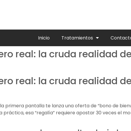
Inicio
Tratamientos
Contact
ero real: la cruda realidad de
ero real: la cruda realidad de
 la primera pantalla te lanza una oferta de “bono de bie
 práctica, esa “regalía” requiere apostar 30 veces el mon