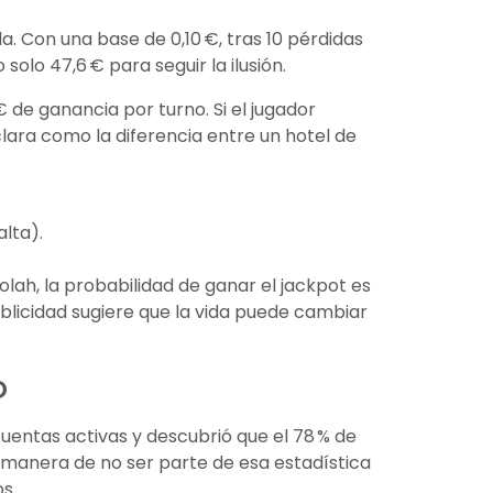
. Con una base de 0,10 €, tras 10 pérdidas
solo 47,6 € para seguir la ilusión.
 de ganancia por turno. Si el jugador
 clara como la diferencia entre un hotel de
alta).
lah, la probabilidad de ganar el jackpot es
ublicidad sugiere que la vida puede cambiar
o
cuentas activas y descubrió que el 78 % de
a manera de no ser parte de esa estadística
s.