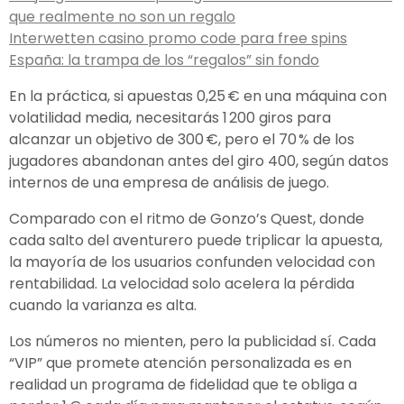
que realmente no son un regalo
Interwetten casino promo code para free spins
España: la trampa de los “regalos” sin fondo
En la práctica, si apuestas 0,25 € en una máquina con
volatilidad media, necesitarás 1 200 giros para
alcanzar un objetivo de 300 €, pero el 70 % de los
jugadores abandonan antes del giro 400, según datos
internos de una empresa de análisis de juego.
Comparado con el ritmo de Gonzo’s Quest, donde
cada salto del aventurero puede triplicar la apuesta,
la mayoría de los usuarios confunden velocidad con
rentabilidad. La velocidad solo acelera la pérdida
cuando la varianza es alta.
Los números no mienten, pero la publicidad sí. Cada
“VIP” que promete atención personalizada es en
realidad un programa de fidelidad que te obliga a