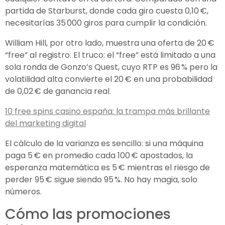
partida de Starburst, donde cada giro cuesta 0,10 €,
necesitarías 35 000 giros para cumplir la condición.
William Hill, por otro lado, muestra una oferta de 20 €
“free” al registro. El truco: el “free” está limitado a una
sola ronda de Gonzo’s Quest, cuyo RTP es 96 % pero la
volatilidad alta convierte el 20 € en una probabilidad
de 0,02 € de ganancia real.
10 free spins casino españa: la trampa más brillante
del marketing digital
El cálculo de la varianza es sencillo: si una máquina
paga 5 € en promedio cada 100 € apostados, la
esperanza matemática es 5 € mientras el riesgo de
perder 95 € sigue siendo 95 %. No hay magia, solo
números.
Cómo las promociones