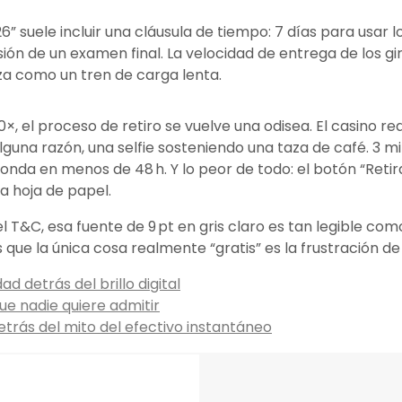
 suele incluir una cláusula de tiempo: 7 días para usar lo
sión de un examen final. La velocidad de entrega de los gi
za como un tren de carga lenta.
, el proceso de retiro se vuelve una odisea. El casino re
alguna razón, una selfie sosteniendo una taza de café. 3 
onda en menos de 48 h. Y lo peor de todo: el botón “Reti
 hoja de papel.
T&C, esa fuente de 9 pt en gris claro es tan legible como 
que la única cosa realmente “gratis” es la frustración de 
ad detrás del brillo digital
ue nadie quiere admitir
etrás del mito del efectivo instantáneo