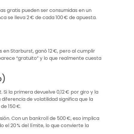
radas gratis pueden ser consumidas en un
ca se lleva 2 € de cada 100 € de apuesta.
s en Starburst, ganó 12 €, pero al cumplir
parece “gratuito” y lo que realmente cuesta
o)
 Si la primera devuelve 0,12 € por giro y la
iferencia de volatilidad significa que la
de 150 €.
esión. Con un bankroll de 500 €, eso implica
el 20 % del límite, lo que convierte la