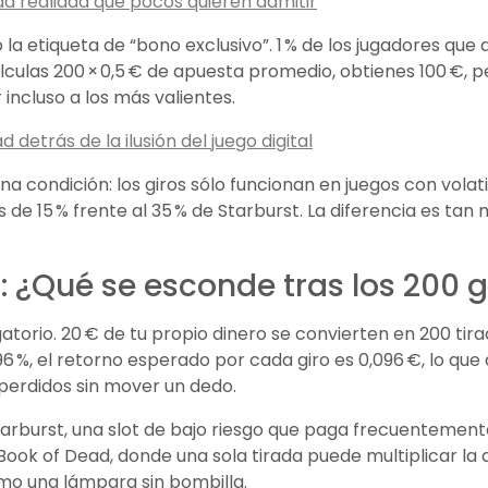
da realidad que pocos quieren admitir
o la etiqueta de “bono exclusivo”. 1 % de los jugadores q
alculas 200 × 0,5 € de apuesta promedio, obtienes 100 €, pe
incluso a los más valientes.
detrás de la ilusión del juego digital
na condición: los giros sólo funcionan en juegos con volat
s de 15 % frente al 35 % de Starburst. La diferencia es 
 ¿Qué se esconde tras los 200 g
torio. 20 € de tu propio dinero se convierten en 200 tiradas
6 %, el retorno esperado por cada giro es 0,096 €, lo que
 perdidos sin mover un dedo.
arburst, una slot de bajo riesgo que paga frecuentemen
ook of Dead, donde una sola tirada puede multiplicar la a
omo una lámpara sin bombilla.