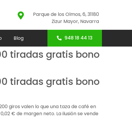
Parque de los Olmos, 6, 31180
Zizur Mayor, Navarra
948 18 44 13
o
Blog
0 tiradas gratis bono
0 tiradas gratis bono
200 giros valen lo que una taza de café en
 0,02 € de margen neto. La ilusión se vende