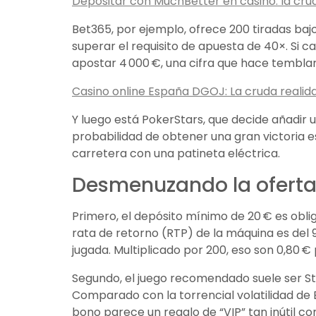
Depositar con MuchBetter en casino: la cru
Bet365, por ejemplo, ofrece 200 tiradas baj
superar el requisito de apuesta de 40×. Si c
apostar 4 000 €, una cifra que hace temblar 
Casino online España DGOJ: La cruda realidad 
Y luego está PokerStars, que decide añadir u
probabilidad de obtener una gran victoria e
carretera con una patineta eléctrica.
Desmenuzando la oferta:
Primero, el depósito mínimo de 20 € es obliga
rata de retorno (RTP) de la máquina es del 9
jugada. Multiplicado por 200, eso son 0,80 €
Segundo, el juego recomendado suele ser St
Comparado con la torrencial volatilidad de B
bono parece un regalo de “VIP” tan inútil c