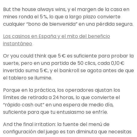
But the house always wins, y el margen de la casa en
mines ronda el 5 %, lo que a largo plazo convierte
cualquier “bono de bienvenida” en una pérdida segura.
Los casinos en España y el mito del beneficio
instantáneo
Or you could think que 5 € es suficiente para probar la
suerte, pero en una partida de 50 clics, cada 0,10 €
invertido suma 5 €, y el bankroll se agota antes de que
el tablero se ilumine.
Porque en la práctica, los operadores ajustan los
límites de retirada a 24 horas, lo que convierte el
“rápido cash out” en una espera de medio día,
suficiente para que tu entusiasmo se enfríe.
And the final irritation: la fuente del menú de
configuración del juego es tan diminuta que necesitas