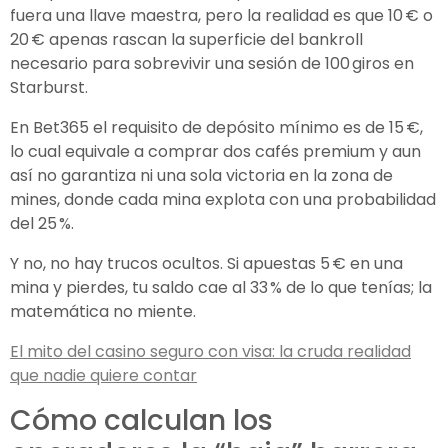
fuera una llave maestra, pero la realidad es que 10 € o
20 € apenas rascan la superficie del bankroll
necesario para sobrevivir una sesión de 100 giros en
Starburst.
En Bet365 el requisito de depósito mínimo es de 15 €,
lo cual equivale a comprar dos cafés premium y aun
así no garantiza ni una sola victoria en la zona de
mines, donde cada mina explota con una probabilidad
del 25 %.
Y no, no hay trucos ocultos. Si apuestas 5 € en una
mina y pierdes, tu saldo cae al 33 % de lo que tenías; la
matemática no miente.
El mito del casino seguro con visa: la cruda realidad
que nadie quiere contar
Cómo calculan los