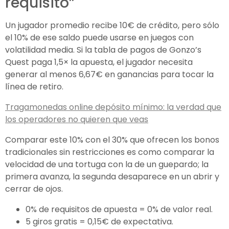
requisito”
Un jugador promedio recibe 10€ de crédito, pero sólo
el 10% de ese saldo puede usarse en juegos con
volatilidad media. Si la tabla de pagos de Gonzo’s
Quest paga 1,5× la apuesta, el jugador necesita
generar al menos 6,67€ en ganancias para tocar la
línea de retiro.
Tragamonedas online depósito mínimo: la verdad que
los operadores no quieren que veas
Comparar este 10% con el 30% que ofrecen los bonos
tradicionales sin restricciones es como comparar la
velocidad de una tortuga con la de un guepardo; la
primera avanza, la segunda desaparece en un abrir y
cerrar de ojos.
0% de requisitos de apuesta = 0% de valor real.
5 giros gratis = 0,15€ de expectativa.