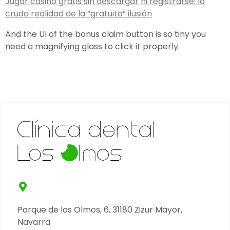
Jugar casino gratis sin descargar ni registrarse: la
cruda realidad de la “gratuita” ilusión
And the UI of the bonus claim button is so tiny you
need a magnifying glass to click it properly.
Parque de los Olmos, 6, 31180 Zizur Mayor,
Navarra