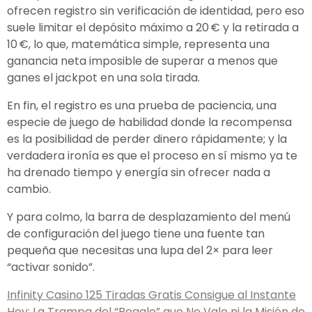
ofrecen registro sin verificación de identidad, pero eso
suele limitar el depósito máximo a 20 € y la retirada a
10 €, lo que, matemática simple, representa una
ganancia neta imposible de superar a menos que
ganes el jackpot en una sola tirada.
En fin, el registro es una prueba de paciencia, una
especie de juego de habilidad donde la recompensa
es la posibilidad de perder dinero rápidamente; y la
verdadera ironía es que el proceso en sí mismo ya te
ha drenado tiempo y energía sin ofrecer nada a
cambio.
Y para colmo, la barra de desplazamiento del menú
de configuración del juego tiene una fuente tan
pequeña que necesitas una lupa del 2× para leer
“activar sonido”.
Infinity Casino 125 Tiradas Gratis Consigue al Instante
Hoy: La Trampa del “Regalo” que No Vale ni la Misión de