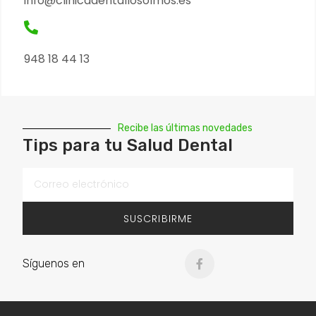
info@clinicadentallosolmos.es
948 18 44 13
Recibe las últimas novedades
Tips para tu Salud Dental
SUSCRIBIRME
Síguenos en