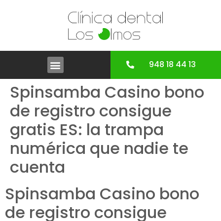
948 18 44 13
Spinsamba Casino bono
de registro consigue
gratis ES: la trampa
numérica que nadie te
cuenta
Spinsamba Casino bono
de registro consigue