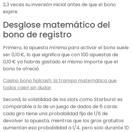
2,3 veces su inversión inicial antes de que el bono
expire.
Desglose matemático del
bono de registro
Primero, la apuesta mínima para activar el bono suele
ser 0,10 €, lo que significa que con 100 apuestas de
0,10 € ya habrás gastado el mismo importe que el
bono te ofreció.
Casino bono halcash: la trampa matemática que
todos caen sin dudar
Second, la volatilidad de los slots como Starburst es
comparable a la de un juego de dados de 6 caras:
cada giro tiene una probabilidad fija de 1/6 de
devolver la apuesta, mientras que los giros gratuitos
aumentan esa probabilidad a 1/4, pero solo durante 10