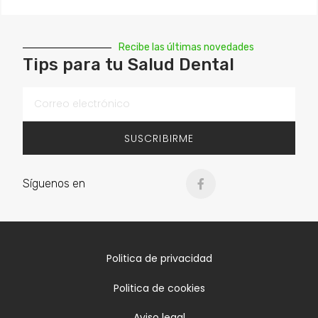
Recibe las últimas novedades
Tips para tu Salud Dental
SUSCRIBIRME
Síguenos en
Politica de privacidad
Politica de cookies
Aviso legal