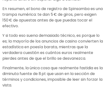
En resumen, el bono de registro de Spinsamba es una
trampa numérica: te dan 5 € de giros, pero exigen
150 € de apuestas antes de que puedas tocar el
efectivo.
Y si todo eso suena demasiado técnico, es porque lo
es; la mayoría de los anuncios de casino convierten la
estadística en poesía barata, mientras que la
verdadera cuestión es cuántos euros realmente
pierdes antes de que el brillo se desvanezca.
Finalmente, la única cosa que realmente fastidia es la
diminuta fuente de 8 pt que usan en la sección de
términos y condiciones, imposible de leer sin forzar la
vista.