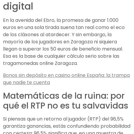
digital
En la avenida del Ebro, la promesa de ganar 1.000
euros en una sola tirada suena tan real como el eco
de los cláxones al atardecer. Y sin embargo, la
mayoría de los jugadores en Zaragoza ni siquiera
llegan a superar los 50 euros de beneficio mensual.
Esa es la base de cualquier cálculo serio sobre las
tragamonedas online Zaragoza.
Bonos sin depósito en casino online España: la trampa
que nadie te cuenta
Matemáticas de la ruina: por
qué el RTP no es tu salvavidas
Si piensas que un retorno al jugador (RTP) del 96,5%
garantiza ganancias, estás confundiendo probabilidad
con certeza; 96,5% significa que, en una muestra de