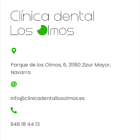
Parque de los Olmos, 6, 31180 Zizur Mayor,
Navarra
info@clinicadentallosolmos.es
948 18 44 13